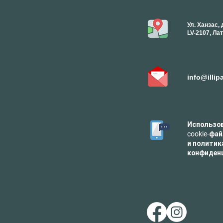
Ул. Ханзас,
LV-2107, Ла
info@illip
Использо
cookie-фа
и политик
конфиден