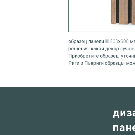
образец панели illi 200х300 
решения, какой декор лучше
Приобретите образец, уточн
Риги и Пьериги образцы мо
диз
пане