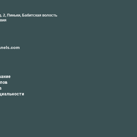
 д. 2, Пиньки, Бабитская волость
твия
anels.com
вание
йлов
а
циальности