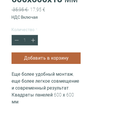
Обычная
Спеццена
 35,95 € 
17,95 €
цена
НДС Включая
Количество
*
Добавить в корзину
Еще более удобный монтаж,
еще более легкое совмещение
и современный результат.
Квадраты панелей 600 х 600
мм.